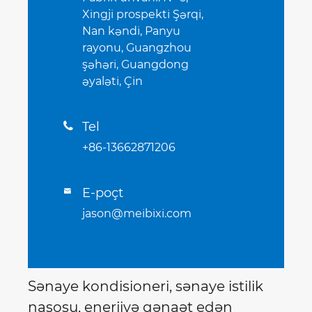
Xingji prospekti Şərqi,
Nan kəndi, Panyu
rayonu, Guangzhou
şəhəri, Guangdong
əyaləti, Çin
Tel

+86-13662871206
E-poçt

jason@meibixi.com
Sənaye kondisioneri, sənaye istilik
nasosu, enerjiyə qənaət edən