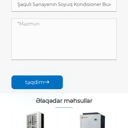
təqdim

Əlaqədar məhsullar