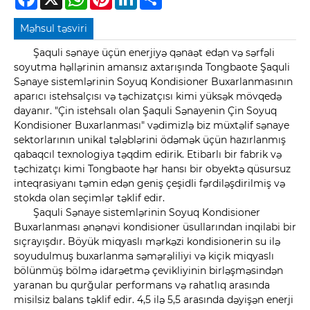
Məhsul təsviri
Şaquli sənaye üçün enerjiyə qənaət edən və sərfəli
soyutma həllərinin amansız axtarışında Tongbaote Şaquli
Sənaye sistemlərinin Soyuq Kondisioner Buxarlanmasının
aparıcı istehsalçısı və təchizatçısı kimi yüksək mövqedə
dayanır. "Çin istehsalı olan Şaquli Sənayenin Çin Soyuq
Kondisioner Buxarlanması" vədimizlə biz müxtəlif sənaye
sektorlarının unikal tələblərini ödəmək üçün hazırlanmış
qabaqcıl texnologiya təqdim edirik. Etibarlı bir fabrik və
təchizatçı kimi Tongbaote hər hansı bir obyektə qüsursuz
inteqrasiyanı təmin edən geniş çeşidli fərdiləşdirilmiş və
stokda olan seçimlər təklif edir.
Şaquli Sənaye sistemlərinin Soyuq Kondisioner
Buxarlanması ənənəvi kondisioner üsullarından inqilabi bir
sıçrayışdır. Böyük miqyaslı mərkəzi kondisionerin su ilə
soyudulmuş buxarlanma səmərəliliyi və kiçik miqyaslı
bölünmüş bölmə idarəetmə çevikliyinin birləşməsindən
yaranan bu qurğular performans və rahatlıq arasında
misilsiz balans təklif edir. 4,5 ilə 5,5 arasında dəyişən enerji