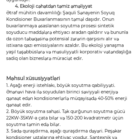
4. Ekoloji cəhətdən təmiz əməliyyat
Ətraf mühitin davamlılığı Şaquli Sənayenin Soyuq
Kondisioner Buxarlanmasının təməl daşıdır. Onun
buxarlanmaya əsaslanan soyutma prosesi sintetik
soyuducu maddələrə ehtiyacı aradan qaldırır və bununla
da ozon təbəqəsinə potensial zərərin qarşısını alır və
istixana qazı emissiyalarını azaldır. Bu ekoloji yanaşma
yaşıl təşəbbüslərə və məsuliyyətli korporativ vətəndaşlığa
sadiq olan bizneslərə müraciət edir.
Məhsul xüsusiyyətləri
1. Aşağı enerji istehlakı, böyük soyutma qabiliyyəti.
Ənənəvi hava ilə soyudulan birinci səviyyəli enerjiyə
qənaət edən kondisionerlərlə müqayisədə 40-50% enerji
qənaət edir.
2. Böyük soyutma sahəsi. Tək qurğunun soyutma gücü
22KW-35KW-a çata bilər və 150-200 kvadratmetr üçün
soyutma təmin edə bilər.
3. Sadə quraşdırma, aşağı quraşdırma dəyəri. Peşəkar
kondisioner ustalarına ehtiyac yoxdur. Santexnik və