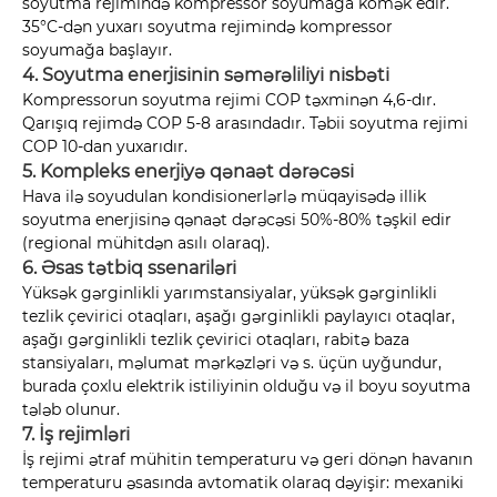
soyutma rejimində kompressor soyumağa kömək edir.
35°C-dən yuxarı soyutma rejimində kompressor
soyumağa başlayır.
4. Soyutma enerjisinin səmərəliliyi nisbəti
Kompressorun soyutma rejimi COP təxminən 4,6-dır.
Qarışıq rejimdə COP 5-8 arasındadır. Təbii soyutma rejimi
COP 10-dan yuxarıdır.
5. Kompleks enerjiyə qənaət dərəcəsi
Hava ilə soyudulan kondisionerlərlə müqayisədə illik
soyutma enerjisinə qənaət dərəcəsi 50%-80% təşkil edir
(regional mühitdən asılı olaraq).
6. Əsas tətbiq ssenariləri
Yüksək gərginlikli yarımstansiyalar, yüksək gərginlikli
tezlik çevirici otaqları, aşağı gərginlikli paylayıcı otaqlar,
aşağı gərginlikli tezlik çevirici otaqları, rabitə baza
stansiyaları, məlumat mərkəzləri və s. üçün uyğundur,
burada çoxlu elektrik istiliyinin olduğu və il boyu soyutma
tələb olunur.
7. İş rejimləri
İş rejimi ətraf mühitin temperaturu və geri dönən havanın
temperaturu əsasında avtomatik olaraq dəyişir: mexaniki