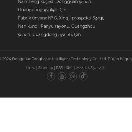
Nancheng küçəsi, Dongguan şəhəri,
Guangdong əyaləti, Çin
Fabrik ünvanı: № 6, Xingji prospekti Şərqi,
Nan kəndi, Panyu rayonu, Guangzhou
şəhəri, Guangdong əyaləti, Çin
© 2024 Dongguan Tongbaote Intelligent Technology Co., Ltd. Bütün hüquql
Links
|
Sitemap
|
RSS
|
XML
|
Məxfilik Siyasəti
|