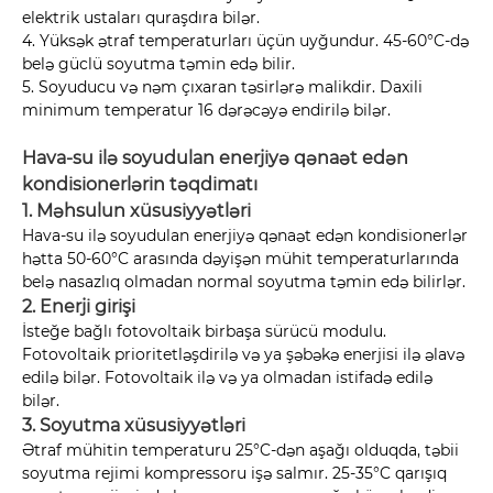
elektrik ustaları quraşdıra bilər.
4. Yüksək ətraf temperaturları üçün uyğundur. 45-60°C-də
belə güclü soyutma təmin edə bilir.
5. Soyuducu və nəm çıxaran təsirlərə malikdir. Daxili
minimum temperatur 16 dərəcəyə endirilə bilər.
Hava-su ilə soyudulan enerjiyə qənaət edən
kondisionerlərin təqdimatı
1. Məhsulun xüsusiyyətləri
Hava-su ilə soyudulan enerjiyə qənaət edən kondisionerlər
hətta 50-60°C arasında dəyişən mühit temperaturlarında
belə nasazlıq olmadan normal soyutma təmin edə bilirlər.
2. Enerji girişi
İsteğe bağlı fotovoltaik birbaşa sürücü modulu.
Fotovoltaik prioritetləşdirilə və ya şəbəkə enerjisi ilə əlavə
edilə bilər. Fotovoltaik ilə və ya olmadan istifadə edilə
bilər.
3. Soyutma xüsusiyyətləri
Ətraf mühitin temperaturu 25°C-dən aşağı olduqda, təbii
soyutma rejimi kompressoru işə salmır. 25-35°C qarışıq