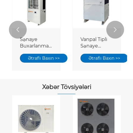


Sənaye
Vanpal Tipli
Buxarlanma
Sənaye
Soyuq
Buxarlanma
Ətraflı Baxın >>
Ətraflı Baxın >>
Enerjiyə
Soyuq
qənaət edən
Kondisioner
Kondisioner
Xəbər Tövsiyələri