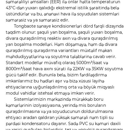
səmərəliliyi əmsalları (EER) ilə onlar hətta temperaturun
43°C-dən yuxarı qalxdığı ekstremal istilik şəraitində belə
üstündürlər və bu, ənənəvi hava ilə soyudulan sistemləri
səmərəsiz və ya səmərəsiz edir.
Tongbaote sənaye kondisionerləri dörd fərqli dizaynda
təqdim olunur: şaquli yan boşalma, şaquli yuxarı boşalma,
divara quraşdırılmış reaktiv axın və divara quraşdırılmış
yan boşalma modelləri. Həm döşəməyə, həm də divara
quraşdırılmış quraşdırma variantları müxtəlif məkan
məhdudiyyətlərinə və soyutma tələblərinə cavab verir.
Standart modellər müvafiq olaraq 5000m³/saat və
8000m³/saat hava axını sürəti ilə 22KW və 35KW soyutma
gücü təklif edir. Bununla belə, bizim fərdiləşdirmə
imkanlarımız bu hədləri aşır və bizə xüsusi layihə
ehtiyaclarına uyğunlaşdırılmış orta və böyük miqyaslı
modul vahidlər istehsal etməyə imkan verir.
Sistemlərimizin mərkəzində mürəkkəb boru
kəmərlərinin izolyasiyasına, yerində mis boruların
quraşdırılmasına və ya soyuducunun doldurulmasına
ehtiyacı aradan qaldıran yüksək səmərəli nəm tipli su
pərdəsi kondensatoru dayanır. Sadə PVC su kəməri daxili
və xarici qurğuları birləşdirir, tez və əngəlsiz quraşdırmanı