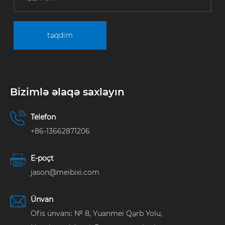
təqdim
Bizimlə əlaqə saxlayın
Telefon
+86-13662871206
E-poçt
jason@meibixi.com
Ünvan
Ofis ünvanı: № 8, Yuanmei Qərb Yolu,