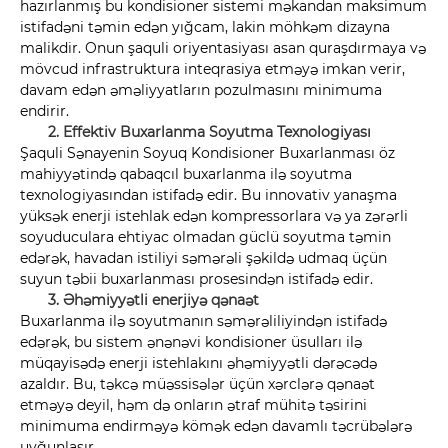
hazırlanmış bu kondisioner sistemi məkandan maksimum
istifadəni təmin edən yığcam, lakin möhkəm dizayna
malikdir. Onun şaquli oriyentasiyası asan quraşdırmaya və
mövcud infrastruktura inteqrasiya etməyə imkan verir,
davam edən əməliyyatların pozulmasını minimuma
endirir.
2. Effektiv Buxarlanma Soyutma Texnologiyası
Şaquli Sənayenin Soyuq Kondisioner Buxarlanması öz
mahiyyətində qabaqcıl buxarlanma ilə soyutma
texnologiyasından istifadə edir. Bu innovativ yanaşma
yüksək enerji istehlak edən kompressorlara və ya zərərli
soyuduculara ehtiyac olmadan güclü soyutma təmin
edərək, havadan istiliyi səmərəli şəkildə udmaq üçün
suyun təbii buxarlanması prosesindən istifadə edir.
3. Əhəmiyyətli enerjiyə qənaət
Buxarlanma ilə soyutmanın səmərəliliyindən istifadə
edərək, bu sistem ənənəvi kondisioner üsulları ilə
müqayisədə enerji istehlakını əhəmiyyətli dərəcədə
azaldır. Bu, təkcə müəssisələr üçün xərclərə qənaət
etməyə deyil, həm də onların ətraf mühitə təsirini
minimuma endirməyə kömək edən davamlı təcrübələrə
uyğunlaşır.