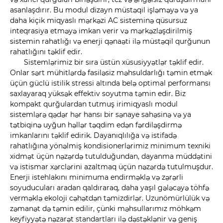
asanlaşdırır. Bu modul dizayn müstəqil işləməyə və ya
daha kiçik miqyaslı mərkəzi AC sisteminə qüsursuz
inteqrasiya etməyə imkan verir və mərkəzləşdirilmiş
sistemin rahatlığı və enerji qənaəti ilə müstəqil qurğunun
rahatlığını təklif edir.
Sistemlərimiz bir sıra üstün xüsusiyyətlər təklif edir.
Onlar sərt mühitlərdə fasiləsiz məhsuldarlığı təmin etmək
üçün güclü istilik stressi altında belə optimal performansı
saxlayaraq yüksək effektiv soyutma təmin edir. Biz
kompakt qurğulardan tutmuş irimiqyaslı modul
sistemlərə qədər hər hansı bir sənaye sahəsinə və ya
tətbiqinə uyğun həllər təqdim edən fərdiləşdirmə
imkanlarını təklif edirik. Dayanıqlılığa və istifadə
rahatlığına yönəlmiş kondisionerlərimiz minimum texniki
xidmət üçün nəzərdə tutulduğundan, dayanma müddətini
və istismar xərclərini azaltmaq üçün nəzərdə tutulmuşdur.
Enerji istehlakını minimuma endirməklə və zərərli
soyuducuları aradan qaldıraraq, daha yaşıl gələcəyə töhfə
verməklə ekoloji cəhətdən təmizdirlər. Uzunömürlülük və
zəmanət də təmin edilir, çünki məhsullarımız möhkəm
keyfiyyətə nəzarət standartları ilə dəstəklənir və geniş