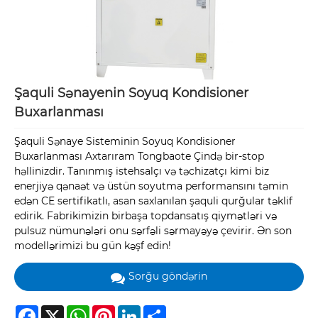
Şaquli Sənayenin Soyuq Kondisioner
Buxarlanması
Şaquli Sənaye Sisteminin Soyuq Kondisioner
Buxarlanması Axtarıram Tongbaote Çində bir-stop
həllinizdir. Tanınmış istehsalçı və təchizatçı kimi biz
enerjiyə qənaət və üstün soyutma performansını təmin
edən CE sertifikatlı, asan saxlanılan şaquli qurğular təklif
edirik. Fabrikimizin birbaşa topdansatış qiymətləri və
pulsuz nümunələri onu sərfəli sərmayəyə çevirir. Ən son
modellərimizi bu gün kəşf edin!
Sorğu göndərin
Facebook
X
WhatsApp
Pinterest
LinkedIn
Share