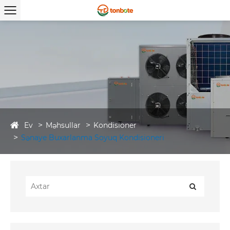
Ev
Məhsullar
Kondisioner
Sənaye Buxarlanma Soyuq Kondisioneri