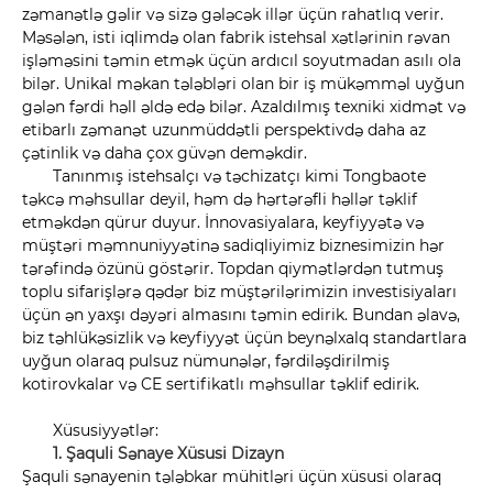
zəmanətlə gəlir və sizə gələcək illər üçün rahatlıq verir.
Məsələn, isti iqlimdə olan fabrik istehsal xətlərinin rəvan
işləməsini təmin etmək üçün ardıcıl soyutmadan asılı ola
bilər. Unikal məkan tələbləri olan bir iş mükəmməl uyğun
gələn fərdi həll əldə edə bilər. Azaldılmış texniki xidmət və
etibarlı zəmanət uzunmüddətli perspektivdə daha az
çətinlik və daha çox güvən deməkdir.
Tanınmış istehsalçı və təchizatçı kimi Tongbaote
təkcə məhsullar deyil, həm də hərtərəfli həllər təklif
etməkdən qürur duyur. İnnovasiyalara, keyfiyyətə və
müştəri məmnuniyyətinə sadiqliyimiz biznesimizin hər
tərəfində özünü göstərir. Topdan qiymətlərdən tutmuş
toplu sifarişlərə qədər biz müştərilərimizin investisiyaları
üçün ən yaxşı dəyəri almasını təmin edirik. Bundan əlavə,
biz təhlükəsizlik və keyfiyyət üçün beynəlxalq standartlara
uyğun olaraq pulsuz nümunələr, fərdiləşdirilmiş
kotirovkalar və CE sertifikatlı məhsullar təklif edirik.
Xüsusiyyətlər:
1. Şaquli Sənaye Xüsusi Dizayn
Şaquli sənayenin tələbkar mühitləri üçün xüsusi olaraq